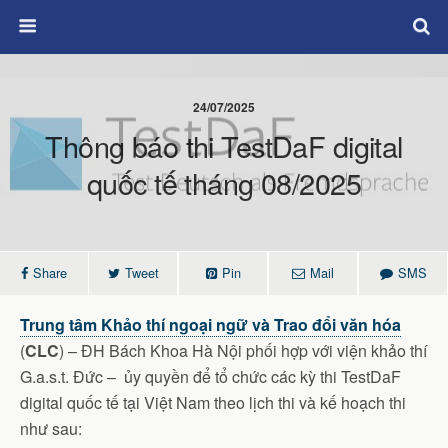
24/07/2025
Thông báo thi TestDaF digital
quốc tế tháng 08/2025
Share
Tweet
Pin
Mail
SMS
Trung tâm Khảo thí ngoại ngữ và Trao đổi văn hóa
(
CLC
) – ĐH Bách Khoa Hà Nội phối hợp với viện khảo thí
G.a.s.t. Đức – ủy quyền để tổ chức các kỳ thi TestDaF
digital quốc tế tại Việt Nam theo lịch thi và kế hoạch thi
như sau: