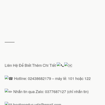
——
Liên Hệ Để Biết Thêm Chi Tiết
Hotline: 02438682179 – máy lẻ: 101 hoặc 122
Nhắn tin qua Zalo: 0377687127 (chỉ nhắn tin)
hoctiengduc.vdz@gmail.com