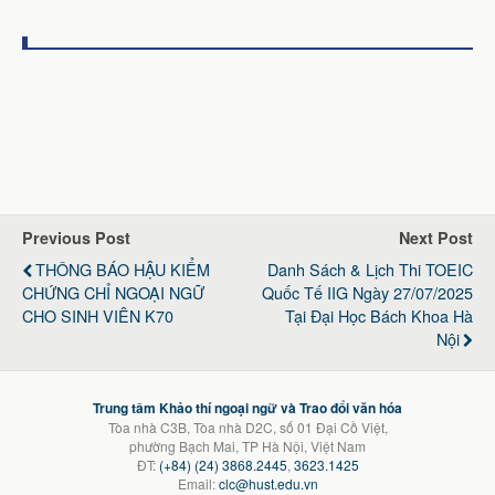
Previous Post
Next Post
THÔNG BÁO HẬU KIỂM
Danh Sách & Lịch Thi TOEIC
CHỨNG CHỈ NGOẠI NGỮ
Quốc Tế IIG Ngày 27/07/2025
CHO SINH VIÊN K70
Tại Đại Học Bách Khoa Hà
Nội
Trung tâm Khảo thí ngoại ngữ và Trao đổi văn hóa
Tòa nhà C3B, Tòa nhà D2C, số 01 Đại Cồ Việt,
phường Bạch Mai, TP Hà Nội, Việt Nam
ĐT:
(+84) (24) 3868.2445
,
3623.1425
Email:
clc@hust.edu.vn