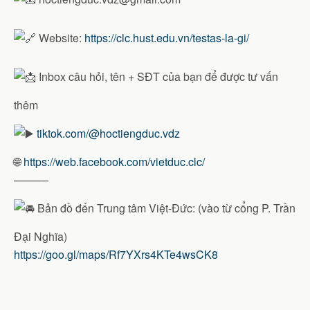
Website:
https://clc.hust.edu.vn/testas-la-gi/
Inbox câu hỏi, tên + SĐT của bạn để được tư vấn
thêm
tiktok.com/@hoctiengduc.vdz
🌐
https://web.facebook.com/vietduc.clc/
——––
Bản đồ đến Trung tâm Việt-Đức: (vào từ cổng P. Trần
Đại Nghĩa)
https://goo.gl/maps/Rf7YXrs4KTe4wsCK8