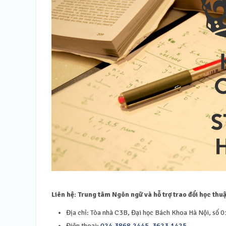
Liên hệ: Trung tâm Ngôn ngữ và hỗ trợ trao đổi học thu
Địa chỉ: Tòa nhà C3B, Đại học Bách Khoa Hà Nội, số 01
Điện thoại:
024.3868.2445
,
3623.1425