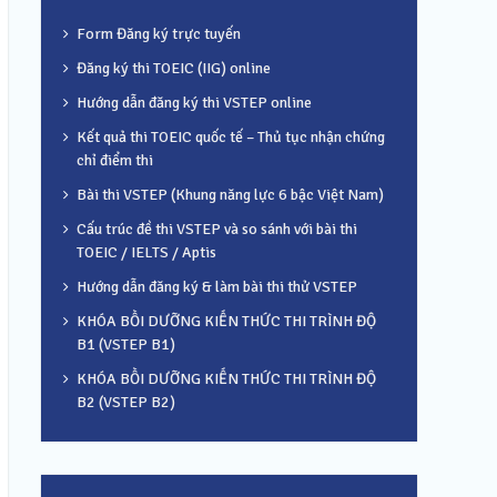
Form Đăng ký trực tuyến
Đăng ký thi TOEIC (IIG) online
Hướng dẫn đăng ký thi VSTEP online
Kết quả thi TOEIC quốc tế – Thủ tục nhận chứng
chỉ điểm thi
Bài thi VSTEP (Khung năng lực 6 bậc Việt Nam)
Cấu trúc đề thi VSTEP và so sánh với bài thi
TOEIC / IELTS / Aptis
Hướng dẫn đăng ký & làm bài thi thử VSTEP
KHÓA BỒI DƯỠNG KIẾN THỨC THI TRÌNH ĐỘ
B1 (VSTEP B1)
KHÓA BỒI DƯỠNG KIẾN THỨC THI TRÌNH ĐỘ
B2 (VSTEP B2)