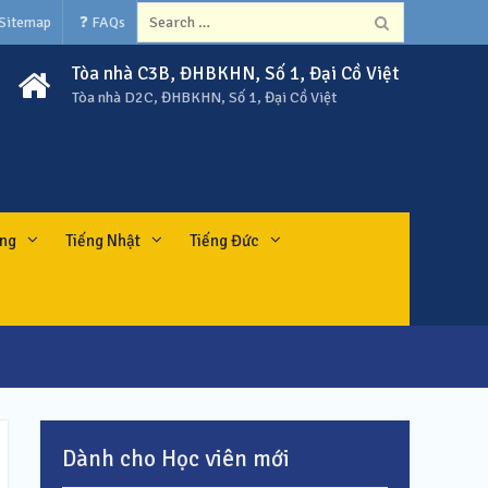
Search
 Sitemap
❓ FAQs
for:
Tòa nhà C3B, ĐHBKHN, Số 1, Đại Cồ Việt
Tòa nhà D2C, ĐHBKHN, Số 1, Đại Cồ Việt
ung
Tiếng Nhật
Tiếng Đức
Dành cho Học viên mới