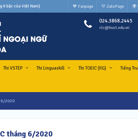
🧡 Fanpage
💚 ZaloPage
🌍
N TIẾNG NHẬT CÁC TRƯỜNG
024.3868.2445
g 6 bậc của Việt Nam)
clc@hust.edu.vn
Thi VSTEP
Thi Linguaskill
Thi TOEIC (IIG)
Tiếng Tr
g 6/2020
IC tháng 6/2020