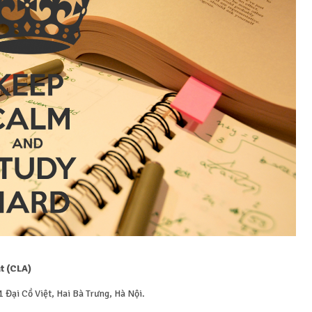
ật (CLA)
 Đại Cồ Việt, Hai Bà Trưng, Hà Nội.