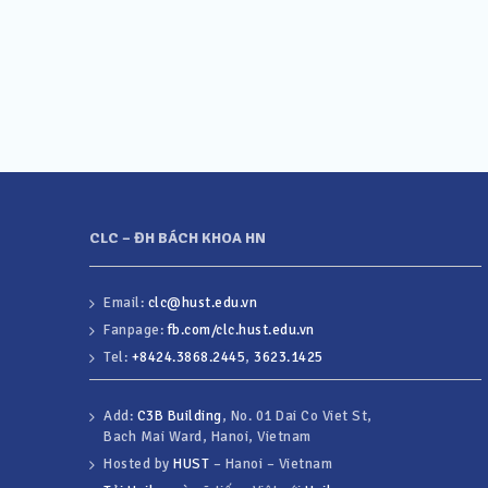
CLC – ĐH BÁCH KHOA HN
Email:
clc@hust.edu.vn
Fanpage:
fb.com/clc.hust.edu.vn
Tel:
+8424.3868.2445
,
3623.1425
Add:
C3B Building
, No. 01 Dai Co Viet St,
Bach Mai Ward, Hanoi, Vietnam
Hosted by
HUST
– Hanoi – Vietnam