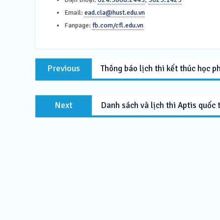
Email:
ead.cla@hust.edu.vn
Fanpage:
fb.com/cfl.edu.vn
Post
Previous
Previous
Thông báo lịch thi kết thúc học 
navigation
post:
Next
Next
Danh sách và lịch thi Aptis quốc
post: