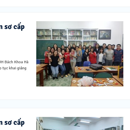
n sơ cấp
 ĐH Bách Khoa Hà
p tục khai giảng
n sơ cấp