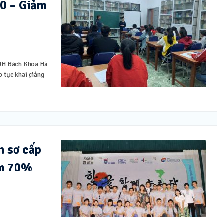
20 – Giảm
 ĐH Bách Khoa Hà
p tục khai giảng
n sơ cấp
ảm 70%