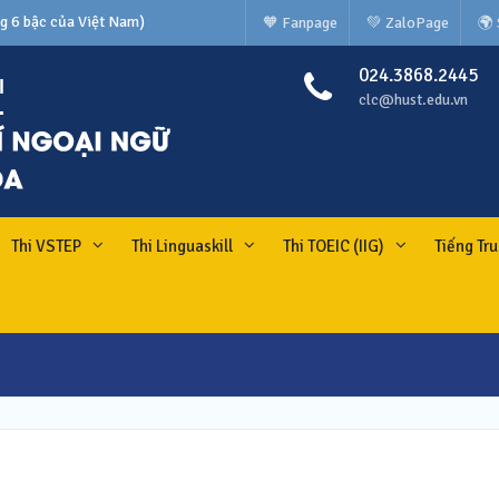
🧡 Fanpage
💚 ZaloPage
🌍
N TIẾNG NHẬT CÁC TRƯỜNG
024.3868.2445
g 6 bậc của Việt Nam)
clc@hust.edu.vn
Thi VSTEP
Thi Linguaskill
Thi TOEIC (IIG)
Tiếng Tr