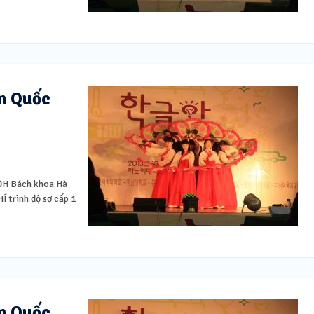
àn Quốc
 ĐH Bách khoa Hà
 trình độ sơ cấp 1
àn Quốc