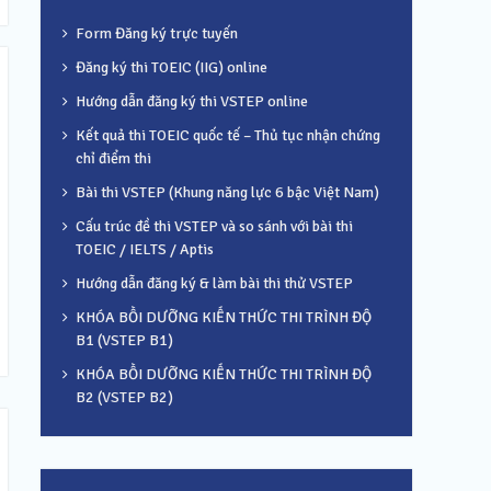
Form Đăng ký trực tuyến
Đăng ký thi TOEIC (IIG) online
Hướng dẫn đăng ký thi VSTEP online
Kết quả thi TOEIC quốc tế – Thủ tục nhận chứng
chỉ điểm thi
Bài thi VSTEP (Khung năng lực 6 bậc Việt Nam)
Cấu trúc đề thi VSTEP và so sánh với bài thi
TOEIC / IELTS / Aptis
Hướng dẫn đăng ký & làm bài thi thử VSTEP
KHÓA BỒI DƯỠNG KIẾN THỨC THI TRÌNH ĐỘ
B1 (VSTEP B1)
KHÓA BỒI DƯỠNG KIẾN THỨC THI TRÌNH ĐỘ
B2 (VSTEP B2)