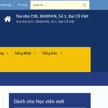
Search
 Sitemap
❓ FAQs
for:
Tòa nhà C3B, ĐHBKHN, Số 1, Đại Cồ Việt
Tòa nhà D2C, ĐHBKHN, Số 1, Đại Cồ Việt
ung
Tiếng Nhật
Tiếng Đức
Dành cho Học viên mới