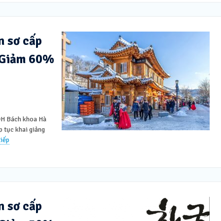
n sơ cấp
 Giảm 60%
 ĐH Bách khoa Hà
p tục khai giảng
iếp
n sơ cấp