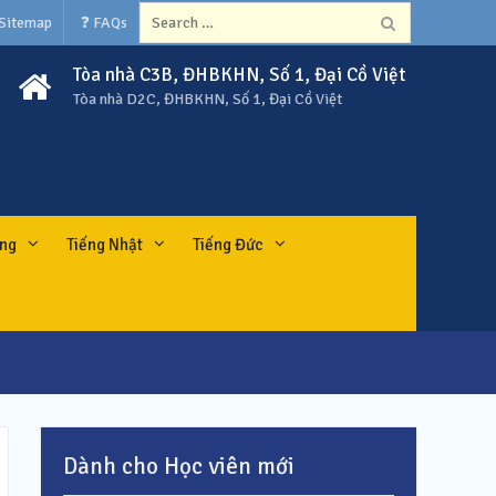
Search
 Sitemap
❓ FAQs
for:
Tòa nhà C3B, ĐHBKHN, Số 1, Đại Cồ Việt
Tòa nhà D2C, ĐHBKHN, Số 1, Đại Cồ Việt
ung
Tiếng Nhật
Tiếng Đức
Dành cho Học viên mới