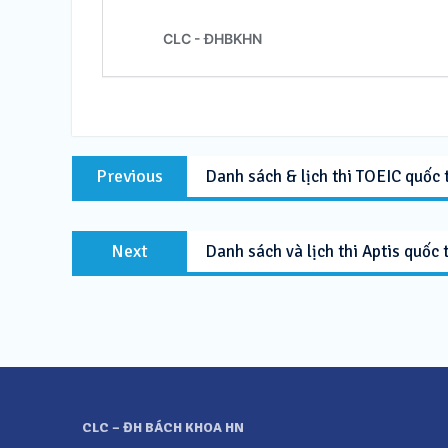
Post
Previous
Previous
Danh sách & lịch thi TOEIC quốc 
navigation
post:
Next
Next
Danh sách và lịch thi Aptis quốc
post:
CLC – ĐH BÁCH KHOA HN