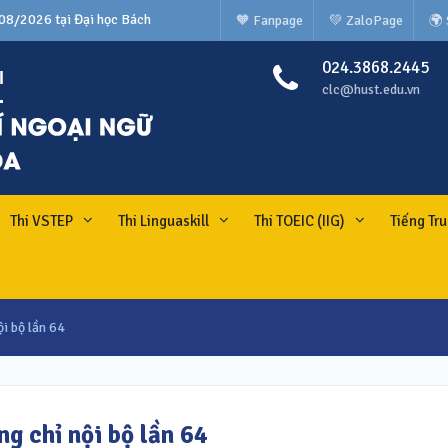
/08/2026 tại Đại học Bách
🧡 Fanpage
💚 ZaloPage
🌍
g 6 bậc của Việt Nam)
024.3868.2445
clc@hust.edu.vn
Thi VSTEP
Thi Linguaskill
Thi TOEIC (IIG)
Tiếng Tr
ội bộ lần 64
ng chỉ nội bộ lần 64