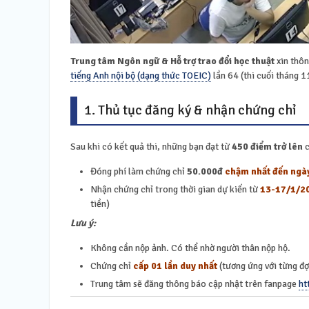
Trung tâm Ngôn ngữ & Hỗ trợ trao đổi học thuật
xin thôn
tiếng Anh nội bộ (dạng thức TOEIC)
lần 64 (thi cuối tháng 
1. Thủ tục đăng ký & nhận chứng chỉ
Sau khi có kết quả thi, những bạn đạt từ
450 điểm trở lên
c
Đóng phí làm chứng chỉ
50.000đ
chậm nhất đến ngà
Nhận chứng chỉ trong thời gian dự kiến từ
13-17/1
/2
tiền)
Lưu ý:
Không cần nộp ảnh. Có thể nhờ người thân nộp hộ.
Chứng chỉ
cấp 01 lần duy nhất
(tương ứng với từng đợ
Trung tâm sẽ đăng thông báo cập nhật trên fanpage
ht