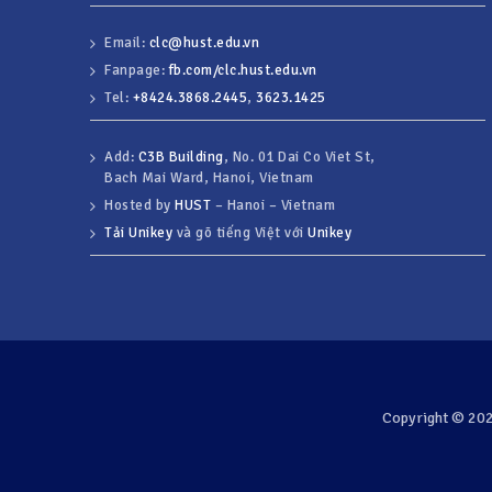
Email:
clc@hust.edu.vn
Fanpage:
fb.com/clc.hust.edu.vn
Tel:
+8424.3868.2445
,
3623.1425
Add:
C3B Building
, No. 01 Dai Co Viet St,
Bach Mai Ward, Hanoi, Vietnam
Hosted by
HUST
– Hanoi – Vietnam
Tải Unikey
và gõ tiếng Việt với
Unikey
Copyright © 2026