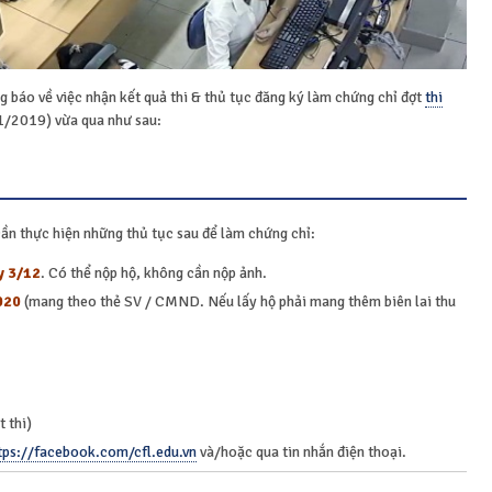
g báo về việc nhận kết quả thi & thủ tục đăng ký làm chứng chỉ đợt
thi
11/2019) vừa qua như sau:
ần thực hiện những thủ tục sau để làm chứng chỉ:
y 3/12
. Có thể nộp hộ, không cần nộp ảnh.
020
(mang theo thẻ SV / CMND. Nếu lấy hộ phải mang thêm biên lai thu
t thi)
tps://facebook.com/cfl.edu.vn
và/hoặc qua tin nhắn điện thoại.