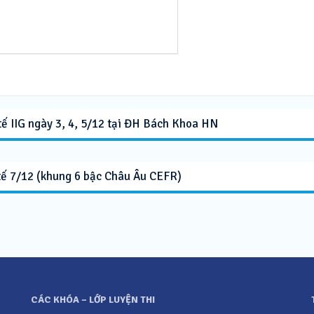
tế IIG ngày 3, 4, 5/12 tại ĐH Bách Khoa HN
 tế 7/12 (khung 6 bậc Châu Âu CEFR)
CÁC KHÓA – LỚP LUYỆN THI