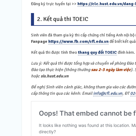
Đăng ký trực tuyến tại >>
https://clc.hust.edu.vn/dang
2. Kết quả thi TOEIC
Sinh viên đã tham gia kỳ thi cấp chứng chỉ tiếng Anh nội b
Fanpage
https://www.fb.com/cfl.edu.vn
để biết kết quả
Kết quả thi được tính theo
thang quy đổi TOEIC
đính kèm.
Lưu ý: Kết quả thi được tổng hợp và chuyển về phòng Đào t
Đào tạo thực hiện (thông thường
sau 2-3 ngày làm việc
).
hoặc
sis.hust.edu.vn
Đề nghị Sinh viên cảnh giác, không tham gia vào các đường
cấp thông tin qua các kênh: Email
info@cfl.edu.vn
, ĐT
02