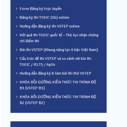
Form Đăng ký trực tuyến
Đăng ký thi TOEIC (IIG) online
Hướng dẫn đăng ký thi VSTEP online
Kết quả thi TOEIC quốc tế – Thủ tục nhận chứng
chỉ điểm thi
Bài thi VSTEP (Khung năng lực 6 bậc Việt Nam)
Cấu trúc đề thi VSTEP và so sánh với bài thi
TOEIC / IELTS / Aptis
Hướng dẫn đăng ký & làm bài thi thử VSTEP
KHÓA BỒI DƯỠNG KIẾN THỨC THI TRÌNH ĐỘ
B1 (VSTEP B1)
KHÓA BỒI DƯỠNG KIẾN THỨC THI TRÌNH ĐỘ
B2 (VSTEP B2)