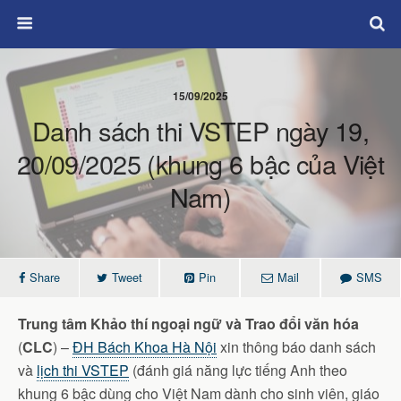
15/09/2025
Danh sách thi VSTEP ngày 19,
20/09/2025 (khung 6 bậc của Việt
Nam)
Share
Tweet
Pin
Mail
SMS
Trung tâm Khảo thí ngoại ngữ và Trao đổi văn hóa
(
CLC
) –
ĐH Bách Khoa Hà Nội
xin thông báo danh sách
và
lịch thi
VSTEP
(đánh giá năng lực tiếng Anh theo
khung 6 bậc dùng cho Việt Nam dành cho sinh viên, giáo