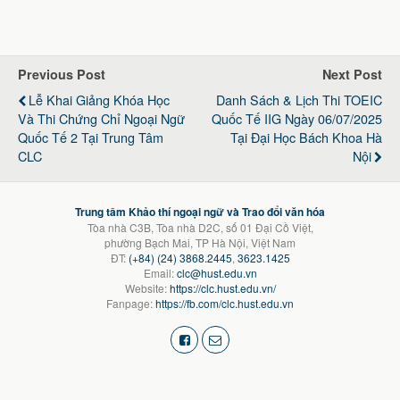
Previous Post
Next Post
Lễ Khai Giảng Khóa Học
Danh Sách & Lịch Thi TOEIC
Và Thi Chứng Chỉ Ngoại Ngữ
Quốc Tế IIG Ngày 06/07/2025
Quốc Tế 2 Tại Trung Tâm
Tại Đại Học Bách Khoa Hà
CLC
Nội
Trung tâm Khảo thí ngoại ngữ và Trao đổi văn hóa
Tòa nhà C3B, Tòa nhà D2C, số 01 Đại Cồ Việt,
phường Bạch Mai, TP Hà Nội, Việt Nam
ĐT:
(+84) (24) 3868.2445
,
3623.1425
Email:
clc@hust.edu.vn
Website:
https://clc.hust.edu.vn/
Fanpage:
https://fb.com/clc.hust.edu.vn