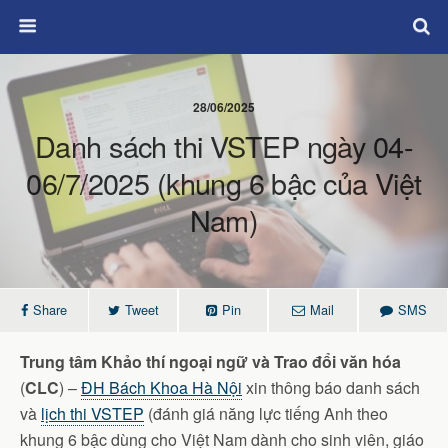
28/06/2025
Danh sách thi VSTEP ngày 04-
06/7/2025 (khung 6 bậc của Việt
Nam)
Share
Tweet
Pin
Mail
SMS
Trung tâm Khảo thí ngoại ngữ và Trao đổi văn hóa
(
CLC
) –
ĐH Bách Khoa Hà Nội
xin thông báo danh sách
và
lịch thi
VSTEP
(đánh giá năng lực tiếng Anh theo
khung 6 bậc dùng cho Việt Nam dành cho sinh viên, giáo