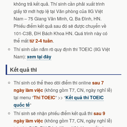
không trả kết quả. Thí sinh cần phải xuất trình
giấy tờ mới hợp lệ tại Văn phòng của IIG Việt
Nam – 75 Giang Văn Minh, Q. Ba Đình, HN.
Phiếu điểm kết quả sau đó sẽ được chuyển về
101-C3B, ĐH Bách Khoa HN. Quá trình này có
thể mất
từ 2-4 tuần
.
Thí sinh cần nắm rõ quy định thi TOEIC (IIG Việt
Nam):
xem tại đây
Kết quả thi
Thí sinh có thể theo dõi điểm thi online
sau 7
ngày làm việc
(không gồm T7, CN, ngày nghỉ lễ)
tại menu “
Thi TOEIC
” >> “
Kết quả thi TOEIC
quốc tế
“
Thí sinh sẽ nhận phiếu điểm kết quả thi
sau 9
ngày làm việc
(không gồm T7, CN, ngày nghỉ lễ)