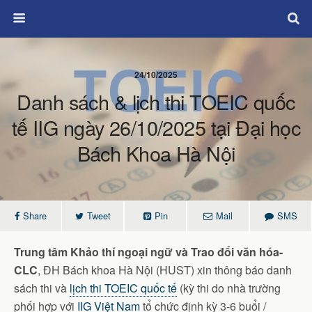
24/10/2025
Danh sách & lịch thi TOEIC quốc
tế IIG ngày 26/10/2025 tại Đại học
Bách Khoa Hà Nội
Share
Tweet
Pin
Mail
SMS
Trung tâm Khảo thí ngoại ngữ và Trao đổi văn hóa-
CLC
, ĐH Bách khoa Hà Nội (HUST) xin thông báo danh
sách thi và
lịch thi TOEIC quốc tế
(kỳ thi do nhà trường
phối hợp với
IIG Việt Nam
tổ chức định kỳ 3-6 buổi /