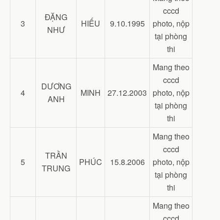
cccd
ĐẶNG
3
HIẾU
9.10.1995
photo, nộp
NHƯ
tại phòng
thi
Mang theo
cccd
DƯƠNG
4
MINH
27.12.2003
photo, nộp
ANH
tại phòng
thi
Mang theo
cccd
TRẦN
5
PHÚC
15.8.2006
photo, nộp
TRUNG
tại phòng
thi
Mang theo
cccd