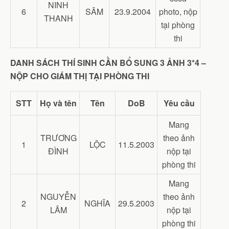
NINH
6
SÂM
23.9.2004
photo, nộp
THANH
tại phòng
thi
DANH SÁCH THÍ SINH CẦN BỔ SUNG 3 ẢNH 3*4 –
NỘP CHO GIÁM THỊ TẠI PHÒNG THI
STT
Họ và tên
Tên
DoB
Yêu cầu
Mang
TRƯƠNG
theo ảnh
1
LỘC
11.5.2003
ĐÌNH
nộp tại
phòng thi
Mang
NGUYỄN
theo ảnh
2
NGHĨA
29.5.2003
LÂM
nộp tại
phòng thi