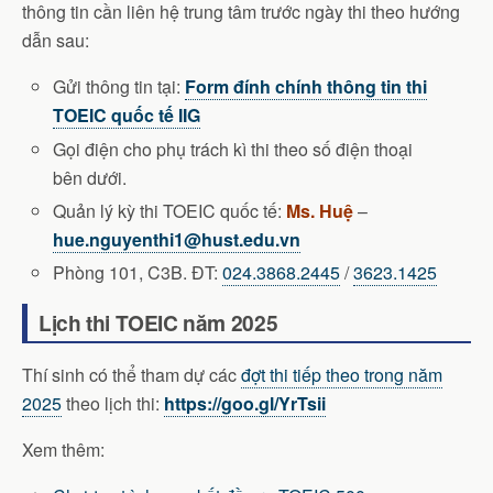
thông tin cần liên hệ trung tâm trước ngày thi theo hướng
dẫn sau:
Gửi thông tin tại:
Form đính chính thông tin thi
TOEIC quốc tế IIG
Gọi điện cho phụ trách kì thi theo số điện thoại
bên dưới.
Quản lý kỳ thi TOEIC quốc tế:
Ms. Huệ
–
hue.nguyenthi1@hust.edu.vn
Phòng 101, C3B. ĐT:
024.3868.2445
/
3623.1425
Lịch thi TOEIC năm 2025
Thí sinh có thể tham dự các
đợt thi tiếp theo trong năm
2025
theo lịch thi:
https://goo.gl/YrTsii
Xem thêm: