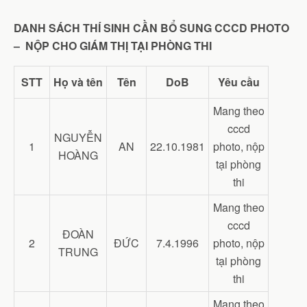
DANH SÁCH THÍ SINH CẦN BỔ SUNG CCCD PHOTO
– NỘP CHO GIÁM THỊ TẠI PHÒNG THI
STT
Họ và tên
Tên
DoB
Yêu cầu
Mang theo
cccd
NGUYỄN
1
AN
22.10.1981
photo, nộp
HOÀNG
tại phòng
thi
Mang theo
cccd
ĐOÀN
2
ĐỨC
7.4.1996
photo, nộp
TRUNG
tại phòng
thi
Mang theo