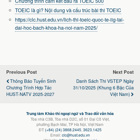
Chương trình cam kết đầu ra TOEIC 500
TOEIC là gì? Nội dung và cấu trúc bài thi TOEIC
https://clc.hust.edu.vn/lich-thi-toeic-quoc-te-iig-tai-
dai-hoc-bach-khoa-ha-noi-nam-2025/
Previous Post
Next Post
Thông Báo Tuyển Sinh
Danh Sách Thi VSTEP Ngày
Chương Trình Hợp Tác
31/10/2025 (khung 6 Bậc Của
HUST-NATV 2025-2027
Việt Nam)
Trung tâm Khảo thí ngoại ngữ và Trao đổi văn hóa
Tòa nhà C3B, Tòa nhà D2C, số 01 Đại Cồ Việt,
phường Bạch Mai, TP Hà Nội, Việt Nam
ĐT:
(+84) (24) 3868.2445
,
3623.1425
Email:
clc@hust.edu.vn