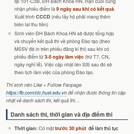
tại 101-C3B, ĐH Bách Khoa HN. Hạn cuối cùng
nhận phiếu điểm là
9 ngày sau khi có kết quả
.
Xuất trình
CCCD
(nếu lấy hộ phải mang thêm
biên lai thu tiền)
Sinh viên ĐH Bách Khoa HN sẽ được tổng hợp
và chuyển kết quả thi về phòng Đào tạo (theo
MSSV đã in trên phiếu đăng kí thi) sau khi có
phiếu điểm từ
3-5 ngày làm việc
(trừ T7, CN,
ngày nghỉ lễ). Việc cập nhật lên SIS sau đó sẽ
theo lịch làm việc của phòng Đào tạo.
Thí sinh nên Like + Follow Fanpage
https://fb.com/clc.hust.edu.vn
để nhận được thông tin cập
nhật về danh sách thi, kết quả thi…
Danh sách thi, thời gian và địa điểm thi
Thời gian:
Có mặt
trước 30 phút
để làm thủ tục