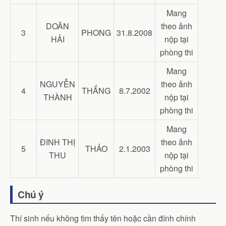
Mang
DOÃN
theo ảnh
3
PHONG
31.8.2008
HẢI
nộp tại
phòng thi
Mang
NGUYỄN
theo ảnh
4
THẮNG
8.7.2002
THÀNH
nộp tại
phòng thi
Mang
ĐINH THỊ
theo ảnh
5
THẢO
2.1.2003
THU
nộp tại
phòng thi
Chú ý
Thí sinh nếu không tìm thấy tên hoặc cần đính chính