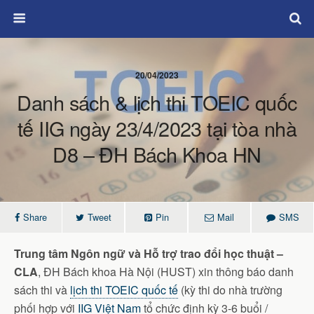
20/04/2023
Danh sách & lịch thi TOEIC quốc
tế IIG ngày 23/4/2023 tại tòa nhà
D8 – ĐH Bách Khoa HN
Share
Tweet
Pin
Mail
SMS
Trung tâm Ngôn ngữ và Hỗ trợ trao đổi học thuật –
CLA
, ĐH Bách khoa Hà Nội (HUST) xin thông báo danh
sách thi và
lịch thi TOEIC quốc tế
(kỳ thi do nhà trường
phối hợp với
IIG Việt Nam
tổ chức định kỳ 3-6 buổi /