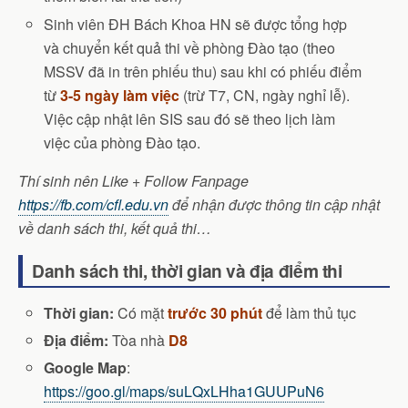
Sinh viên ĐH Bách Khoa HN sẽ được tổng hợp
và chuyển kết quả thi về phòng Đào tạo (theo
MSSV đã in trên phiếu thu) sau khi có phiếu điểm
từ
3-5 ngày làm việc
(trừ T7, CN, ngày nghỉ lễ).
Việc cập nhật lên SIS sau đó sẽ theo lịch làm
việc của phòng Đào tạo.
Thí sinh nên Like + Follow Fanpage
https://fb.com/cfl.edu.vn
để nhận được thông tin cập nhật
về danh sách thi, kết quả thi…
Danh sách thi, thời gian và địa điểm thi
Thời gian:
Có mặt
trước 30 phút
để làm thủ tục
Địa điểm:
Tòa nhà
D8
Google Map
:
https://goo.gl/maps/suLQxLHha1GUUPuN6