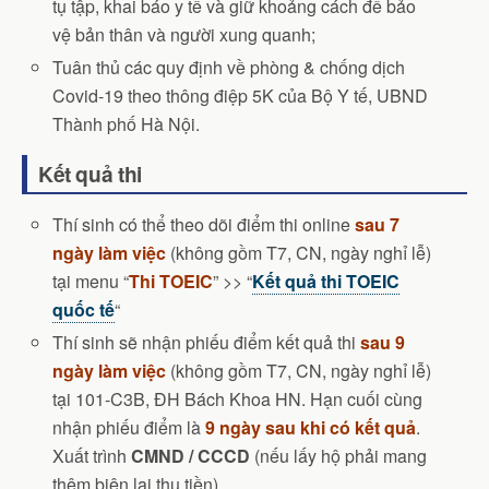
tụ tập, khai báo y tế và giữ khoảng cách để bảo
vệ bản thân và người xung quanh;
Tuân thủ các quy định về phòng & chống dịch
Covid-19 theo thông điệp 5K của Bộ Y tế, UBND
Thành phố Hà Nội.
Kết quả thi
Thí sinh có thể theo dõi điểm thi online
sau 7
ngày làm việc
(không gồm T7, CN, ngày nghỉ lễ)
tại menu “
Thi TOEIC
” >> “
Kết quả thi TOEIC
quốc tế
“
Thí sinh sẽ nhận phiếu điểm kết quả thi
sau 9
ngày làm việc
(không gồm T7, CN, ngày nghỉ lễ)
tại 101-C3B, ĐH Bách Khoa HN. Hạn cuối cùng
nhận phiếu điểm là
9 ngày sau khi có kết quả
.
Xuất trình
CMND / CCCD
(nếu lấy hộ phải mang
thêm biên lai thu tiền)