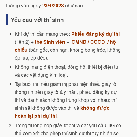
tháng) vào ngày
23/4/2023
như sau:
Yêu cầu với thí sinh
Khi dự thi cần mang theo:
Phiếu đăng ký dự thi
(liên 2) +
thẻ Sinh viên
+
CMND / CCCD / hộ
chiếu
(bản gốc, còn hạn, không bong tróc, không
ép lụa, ép dẻo).
Không mang điện thoại, đồng hồ, thiết bị điện tử
và các vật dụng kim loại.
Tại buổi thi, nếu giám thị phát hiện thiếu giấy tờ;
thông tin trên giấy tờ tùy thân, phiếu đăng ký dự
thi và danh sách không trùng khớp với nhau; thí
sinh sẽ không được vào thi và
không được
hoàn lại phí dự thi
.
Trong trường hợp giấy tờ chưa đạt yêu cầu, IIG có
thể xem xét cho phép thí sinh dự thi tuy nhiên sẽ