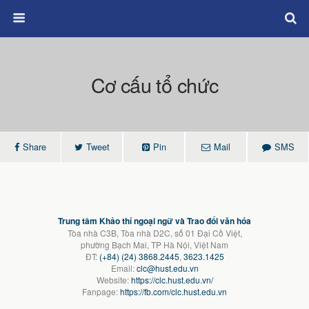
Cơ cấu tổ chức
Share
Tweet
Pin
Mail
SMS
Trung tâm Khảo thí ngoại ngữ và Trao đổi văn hóa
Tòa nhà C3B, Tòa nhà D2C, số 01 Đại Cồ Việt,
phường Bạch Mai, TP Hà Nội, Việt Nam
ĐT:
(+84) (24) 3868.2445
,
3623.1425
Email:
clc@hust.edu.vn
Website:
https://clc.hust.edu.vn/
Fanpage:
https://fb.com/clc.hust.edu.vn