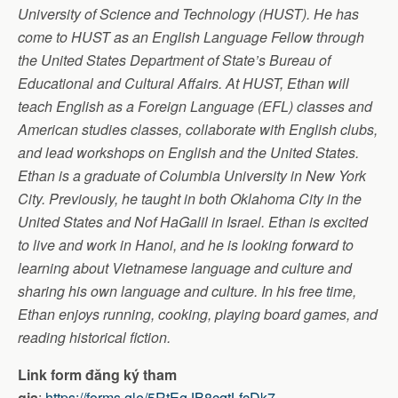
University of Science and Technology (HUST). He has
come to HUST as an English Language Fellow through
the
United States Department of State’s Bureau of
Educational and Cultural Affairs. At HUST, Ethan will
teach English as a Foreign Language (EFL) classes and
American studies classes, collaborate with English clubs,
and lead workshops on English and the United States.
Ethan is a graduate of Columbia University in New York
City. Previously, he taught in both Oklahoma City in the
United States and Nof HaGalil in Israel. Ethan is excited
to live and work in Hanoi, and he is looking forward to
learning about Vietnamese language and culture and
sharing his own language and culture. In his free time,
Ethan enjoys running, cooking, playing board games, and
reading historical fiction.
Link form đăng ký tham
gia
:
https://forms.gle/5RtEgJB8cqtLfcDk7