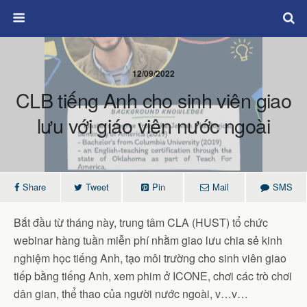
12/09/2022
CLB tiếng Anh cho sinh viên giao
lưu với giáo viên nước ngoài
Share
Tweet
Pin
Mail
SMS
Bắt đầu từ tháng này, trung tâm CLA (HUST) tổ chức
webinar hàng tuần miễn phí nhằm giao lưu chia sẻ kinh
nghiệm học tiếng Anh, tạo môi trường cho sinh viên giao
tiếp bằng tiếng Anh, xem phim ở ICONE, chơi các trò chơi
dân gian, thể thao của người nước ngoài, v…v…