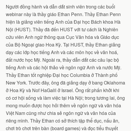
Người đồng hành và dẫn dắt sinh viên trong các buổi
webinar này là thầy giáo Ethan Penn. Thầy Ethan Penn
hiện là giảng viên tiếng Anh của Đại học Bách khoa Hà
Nội (HUST). Thầy đã đến HUST với tư cách là Nghiên
cứu viên Anh ngữ thông qua Cục Văn hóa và Giáo dục
của Bộ Ngoại giao Hoa Kỳ. Tại HUST, thầy Ethan giảng
dạy các lớp học tiếng Anh và các môn học về văn hoá,
đất nước học Mỹ. Ngoài ra, thầy dẫn dắt các câu lạc bộ
tiếng Anh và các hội thảo về ngôn ngữ Anh và nước Mỹ.
Thầy Ethan tốt nghiệp Đại học Columbia ở Thành phố
New York. Trước đây, ông đã giảng dạy ở bang Oklahoma
ở Hoa Kỳ và Nof HaGalil ở Israel. Ông rất phấn khởi khi
có cơ hội sống và làm việc tại Hà Nội; trong tương lai, ông
mong muốn được học hỏi thêm về ngôn ngữ và văn hóa
Việt Nam cũng như chia sẻ ngôn ngữ và văn hóa của
riêng mình. Thầy Ethan có sở thích tập thể dục, nấu ăn,
chơi trò chơi trên bàn (board games) và đọc tiểu thuyết