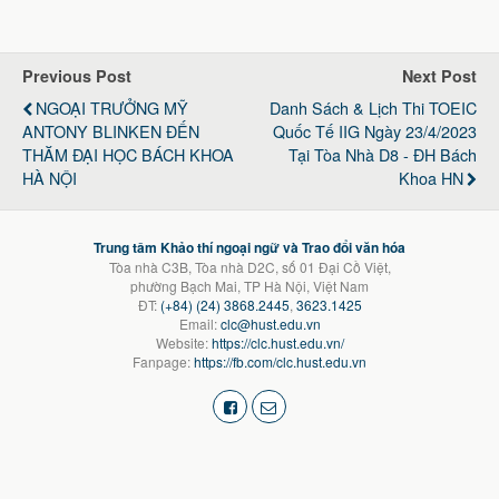
Previous Post
Next Post
NGOẠI TRƯỞNG MỸ
Danh Sách & Lịch Thi TOEIC
ANTONY BLINKEN ĐẾN
Quốc Tế IIG Ngày 23/4/2023
THĂM ĐẠI HỌC BÁCH KHOA
Tại Tòa Nhà D8 - ĐH Bách
HÀ NỘI
Khoa HN
Trung tâm Khảo thí ngoại ngữ và Trao đổi văn hóa
Tòa nhà C3B, Tòa nhà D2C, số 01 Đại Cồ Việt,
phường Bạch Mai, TP Hà Nội, Việt Nam
ĐT:
(+84) (24) 3868.2445
,
3623.1425
Email:
clc@hust.edu.vn
Website:
https://clc.hust.edu.vn/
Fanpage:
https://fb.com/clc.hust.edu.vn