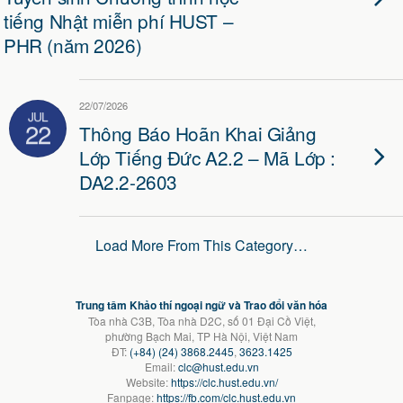
tiếng Nhật miễn phí HUST –
PHR (năm 2026)
22/07/2026
JUL
22
Thông Báo Hoãn Khai Giảng
Lớp Tiếng Đức A2.2 – Mã Lớp :
DA2.2-2603
Load More From This Category…
Trung tâm Khảo thí ngoại ngữ và Trao đổi văn hóa
Tòa nhà C3B, Tòa nhà D2C, số 01 Đại Cồ Việt,
phường Bạch Mai, TP Hà Nội, Việt Nam
ĐT:
(+84) (24) 3868.2445
,
3623.1425
Email:
clc@hust.edu.vn
Website:
https://clc.hust.edu.vn/
Fanpage:
https://fb.com/clc.hust.edu.vn