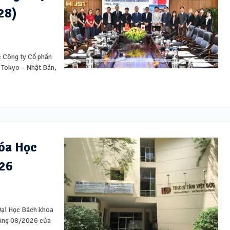
28)
: Công ty Cổ phần
 Tokyo – Nhật Bản,
hóa Học
026
 Đại Học Bách khoa
tháng 08/2026 của