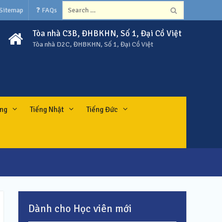
Search
 Sitemap
❓ FAQs
for:
Tòa nhà C3B, ĐHBKHN, Số 1, Đại Cồ Việt
Tòa nhà D2C, ĐHBKHN, Số 1, Đại Cồ Việt
ung
Tiếng Nhật
Tiếng Đức
Dành cho Học viên mới