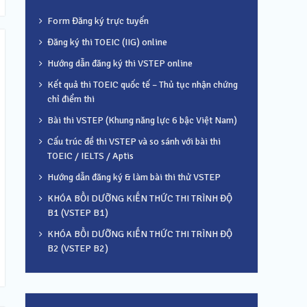
Form Đăng ký trực tuyến
Đăng ký thi TOEIC (IIG) online
Hướng dẫn đăng ký thi VSTEP online
Kết quả thi TOEIC quốc tế – Thủ tục nhận chứng
chỉ điểm thi
Bài thi VSTEP (Khung năng lực 6 bậc Việt Nam)
Cấu trúc đề thi VSTEP và so sánh với bài thi
TOEIC / IELTS / Aptis
Hướng dẫn đăng ký & làm bài thi thử VSTEP
KHÓA BỒI DƯỠNG KIẾN THỨC THI TRÌNH ĐỘ
B1 (VSTEP B1)
KHÓA BỒI DƯỠNG KIẾN THỨC THI TRÌNH ĐỘ
B2 (VSTEP B2)