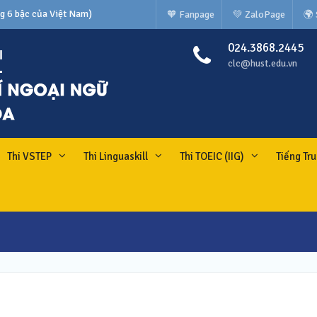
g 6 bậc của Việt Nam)
🧡 Fanpage
💚 ZaloPage
🌍
N TIẾNG NHẬT CÁC TRƯỜNG
024.3868.2445
clc@hust.edu.vn
Thi VSTEP
Thi Linguaskill
Thi TOEIC (IIG)
Tiếng Tr