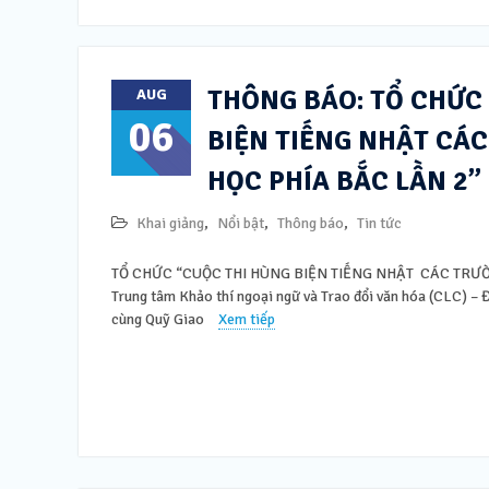
THÔNG BÁO: TỔ CHỨC
AUG
06
BIỆN TIẾNG NHẬT CÁC
HỌC PHÍA BẮC LẦN 2”
Khai giảng
,
Nổi bật
,
Thông báo
,
Tin tức
TỔ CHỨC “CUỘC THI HÙNG BIỆN TIẾNG NHẬT CÁC TRƯỜ
Trung tâm Khảo thí ngoại ngữ và Trao đổi văn hóa (CLC) – 
cùng Quỹ Giao
Xem tiếp